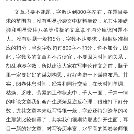
文章只要不跑题，字数达到800字左右，在题目要
求的范围内，没有明显抄袭文中材料痕迹，尤其生凑硬
搬和明显套用八条等模板的文章拿平均分应该问题不
大。没有标题一般扣5分，字数不达要求，根据标准相
应的扣分，当然字数超过800字不扣分，也不加分，因
此，字数多的文章并不占便宜，不要因为时间的关系，
胡乱地凑字数，所以建议大家在写申论作文之前，脑子
里一定要好好的谋划构思，好好考虑一下谋篇布局。其
实，阅卷休息时间，经常和同行交流，在长时间单调、
枯燥、乏味、劳累的工作状态中，千人一面，千篇一律
的申论文章我们会产生厌烦及逆反心理，很难打下好分
数，尤其文章本来就写得很一般，字迹还特别潦草的考
生那就比较倒霉了，其实我们很期待那些别开生面，耳
目一新的好文章。对写资历丰富，水平高的阅卷老师很