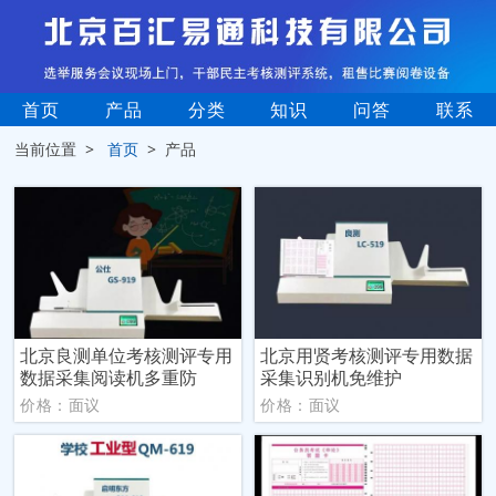
首页
产品
分类
知识
问答
联系
当前位置 >
首页
> 产品
北京良测单位考核测评专用
北京用贤考核测评专用数据
数据采集阅读机多重防
采集识别机免维护
价格：面议
价格：面议