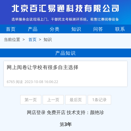
首页
产品
分类
知识
问答
联系
当前位置 >
首页
> 知识
产品知识
网上阅卷让学校有很多自主选择
6765 阅读 2023-10-08 16:06:22
第一页
上一页
最后页
1条记录
网店登录
免费开店
技术支持：颜艳珍
第
3年